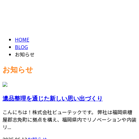
お知らせ
CONTACT
NEWS
HOME
BLOG
お知らせ
お知らせ
遺品整理を通じた新しい思い出づくり
こんにちは！株式会社ビューテックです。 弊社は福岡県糟
屋郡志免町に拠点を構え、福岡県内でリノベーションや内装
リ...