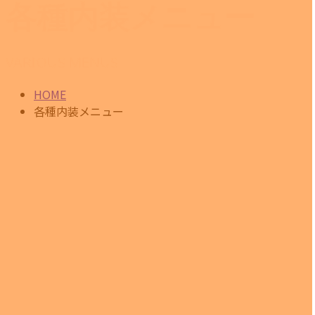
各種内装メニュー
CONTACT
VARIOUS MENUS
HOME
各種内装メニュー
内装工事・内装仕上げ
理想の空間に！
オフィスや店舗の模様替え・移転にともなうレイアウト変更
をお考えなら、パーティション工事（間仕切り工事）がおす
すめです。
「サーバールームをつくりたい」「会議用のスペースがほし