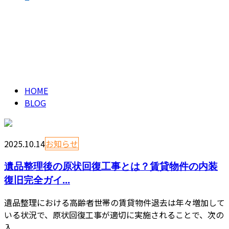
ブログ
CONTACT
BLOG
HOME
BLOG
2025.10.14
お知らせ
遺品整理後の原状回復工事とは？賃貸物件の内装
復旧完全ガイ...
遺品整理における高齢者世帯の賃貸物件退去は年々増加して
いる状況で、原状回復工事が適切に実施されることで、次の
入...