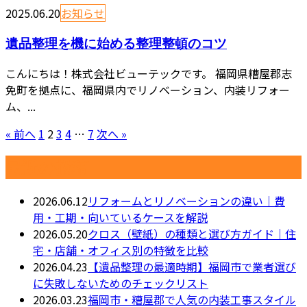
2025.06.20
お知らせ
遺品整理を機に始める整理整頓のコツ
こんにちは！株式会社ビューテックです。 福岡県糟屋郡志
免町を拠点に、福岡県内でリノベーション、内装リフォー
ム、...
« 前へ
1
2
3
4
…
7
次へ »
最近の投稿
2026.06.12
リフォームとリノベーションの違い｜費
用・工期・向いているケースを解説
2026.05.20
クロス（壁紙）の種類と選び方ガイド｜住
宅・店舗・オフィス別の特徴を比較
2026.04.23
【遺品整理の最適時期】福岡市で業者選び
に失敗しないためのチェックリスト
2026.03.23
福岡市・糟屋郡で人気の内装工事スタイル