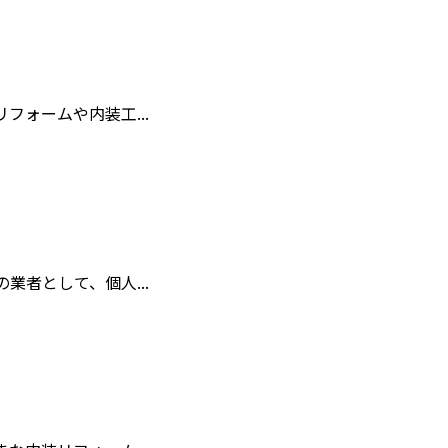
ォームや内装工...
者として、個人...