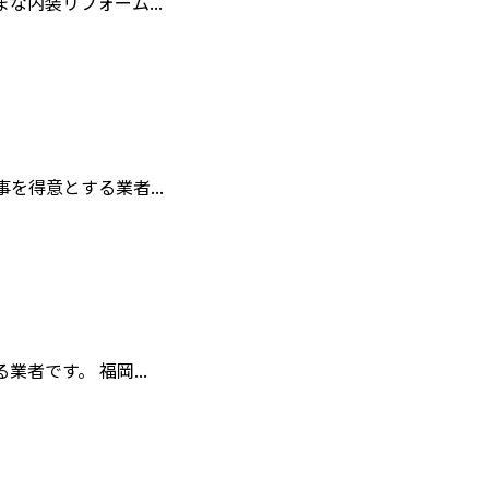
内装リフォーム...
得意とする業者...
です。 福岡...