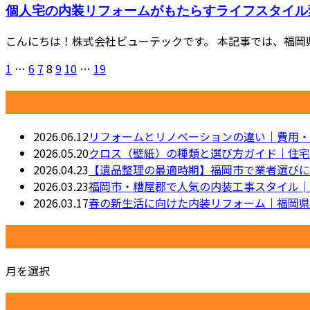
個人宅の内装リフォームがもたらすライフスタイル
こんにちは！株式会社ビューテックです。 本記事では、福岡
1
…
6
7
8
9
10
…
19
最近の投稿
2026.06.12
リフォームとリノベーションの違い｜費用・
2026.05.20
クロス（壁紙）の種類と選び方ガイド｜住宅
2026.04.23
【遺品整理の最適時期】福岡市で業者選びに
2026.03.23
福岡市・糟屋郡で人気の内装工事スタイル│
2026.03.17
春の新生活に向けた内装リフォーム｜福岡県
月別アーカイブ
月を選択
カテゴリー