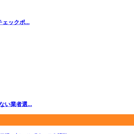
ックポ...
い業者選...